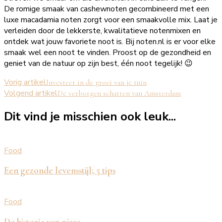
De romige smaak van cashewnoten gecombineerd met een
luxe macadamia noten zorgt voor een smaakvolle mix. Laat je
verleiden door de lekkerste, kwalitatieve notenmixen en
ontdek wat jouw favoriete noot is. Bij noten.nl is er voor elke
smaak wel een noot te vinden. Proost op de gezondheid en
geniet van de natuur op zijn best, één noot tegelijk! 😉
Bericht
Vorig artikel
Investeer in de groei van je tuin
Volgend artikel
De verborgen schatten van Amsterdam
navigatie
Dit vind je misschien ook leuk...
Food
Een gezonde levensstijl; 5 tips
Food
De historie van pizza