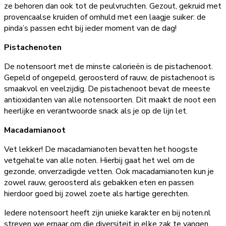
ze behoren dan ook tot de peulvruchten. Gezout, gekruid met
provencaalse kruiden of omhuld met een laagje suiker: de
pinda’s passen echt bij ieder moment van de dag!
Pistachenoten
De notensoort met de minste calorieën is de pistachenoot.
Gepeld of ongepeld, geroosterd of rauw, de pistachenoot is
smaakvol en veelzijdig. De pistachenoot bevat de meeste
antioxidanten van alle notensoorten. Dit maakt de noot een
heerlijke en verantwoorde snack als je op de lijn let.
Macadamianoot
Vet lekker! De macadamianoten bevatten het hoogste
vetgehalte van alle noten. Hierbij gaat het wel om de
gezonde, onverzadigde vetten. Ook macadamianoten kun je
zowel rauw, geroosterd als gebakken eten en passen
hierdoor goed bij zowel zoete als hartige gerechten.
Iedere notensoort heeft zijn unieke karakter en bij noten.nl
streven we ernaar om die diversiteit in elke zak te vangen.